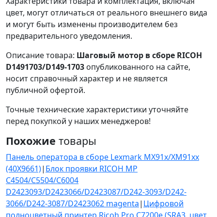
Характеристики товара и комплектация, включая
цвет, могут отличаться от реального внешнего вида
и могут быть изменены производителем без
предварительного уведомления.
Описание товара:
Шаговый мотор в сборе RICOH
D1491703/D149-1703
опубликованного на сайте,
носит справочный характер и не является
публичной офертой.
Точные технические характеристики уточняйте
перед покупкой у наших менеджеров!
Похожие
товары
Панель оператора в сборе Lexmark MX91x/XM91xx
(40X9661)
|
Блок проявки RICOH MP
C4504/C5504/C6004
D2423093/D2423066/D2423087/D242-3093/D242-
3066/D242-3087/D2423062 magenta
|
Цифровой
полноцветный принтер Ricoh Pro C7200e (SRA3, цвет,