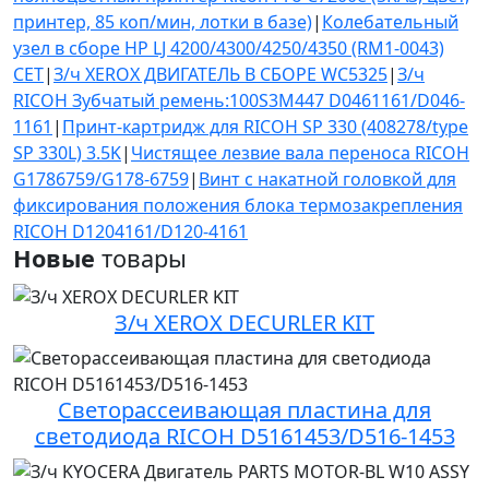
принтер, 85 коп/мин, лотки в базе)
|
Колебательный
узел в сборе HP LJ 4200/4300/4250/4350 (RM1-0043)
CET
|
З/ч XEROX ДВИГАТЕЛЬ В СБОРЕ WC5325
|
З/ч
RICOH Зубчатый ремень:100S3M447 D0461161/D046-
1161
|
Принт-картридж для RICOH SP 330 (408278/type
SP 330L) 3.5K
|
Чистящее лезвие вала переноса RICOH
G1786759/G178-6759
|
Винт с накатной головкой для
фиксирования положения блока термозакрепления
RICOH D1204161/D120-4161
Новые
товары
З/ч XEROX DECURLER KIT
Светорассеивающая пластина для
светодиода RICOH D5161453/D516-1453