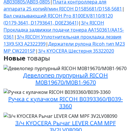
AB030805/AB03-0805
|
Плата контроллера для
аппарата 25 копий/мин RICOH D1585681/D158-5681
|
Вал смазывающий RICOH Pro 8100EX/8110/8120
(D179-3641, D1793641, D0EZ3641)
|
З/ч RICOH
Прокладка задвижки подачи тонера AA150361/AA15-
0361
|
З/ч RICOH Уплотнительная прокладка лезвия
13Х9.5Х3 A2322399
|
Держатели рулона Ricoh тип M23
MP CW2201SP
|
З/ч KYOCERA Шестерня 35322020
Новые
товары
Девелопер пурпурный RICOH
M0B19670/M0B1-9670
Ручка с кулачком RICOH B0393360/B039-
3360
З/ч KYOCERA Рычаг LEVER CAM MPF
3V2LV08090