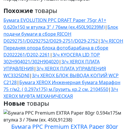
Похожие
товары
Бумага EVOLUTION PPC DRAFT Paper 75gr A1+
0.620x150 м втулка 3" / 76мм (ex.450L90239M)
|
Блок
подачи бумаги в сборе RICOH
D0292751/D0292752/D029-2751/D029-2752
|
З/ч RICOH
Передняя опора блока фотобарабана в сборе
D2022261/D202-2261
|
З/ч KYOCERA LID TOP
302H904021/302H904020
|
З/ч XEROX ПЛАТА
УПРАВЛЕНИЯ
|
З/ч XEROX ПЛАТА УПРАВЛЕНИЯ
WC3325DNI
|
З/ч XEROX БЛОК ВЫВОДА КОПИЙ WCP
C2128
|
Бумага XEROX Инженерная бумага Марафон
75 г/м2. ( 0.297x175) м.Грузить кр.2 см. 2104550
|
З/ч
XEROX МУФТА МЕХАНИЧЕСКАЯ
Новые
товары
Бумага PPC Premium EXTRA Paper 80gr