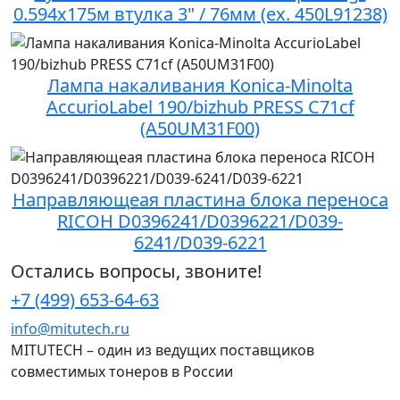
0.594x175м втулка 3" / 76мм (ex. 450L91238)
Лампа накаливания Konica-Minolta
AccurioLabel 190/bizhub PRESS C71cf
(A50UM31F00)
Направляющеая пластина блока переноса
RICOH D0396241/D0396221/D039-
6241/D039-6221
Остались вопросы, звоните!
+7 (499) 653-64-63
info@mitutech.ru
MITUTECH – один из ведущих поставщиков
совместимых тонеров в России