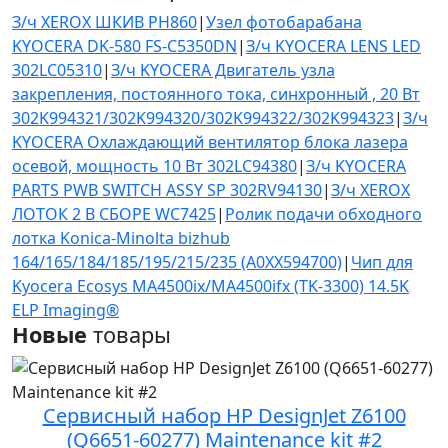
З/ч XEROX ШКИВ PH860
|
Узел фотобарабана
KYOCERA DK-580 FS-C5350DN
|
З/ч KYOCERA LENS LED
302LC05310
|
З/ч KYOCERA Двигатель узла
закрепления, постоянного тока, синхронный , 20 Вт
302K994321/302K994320/302K994322/302K994323
|
З/ч
KYOCERA Охлаждающий вентилятор блока лазера
осевой, мощность 10 Вт 302LC94380
|
З/ч KYOCERA
PARTS PWB SWITCH ASSY SP 302RV94130
|
З/ч XEROX
ЛОТОК 2 В СБОРЕ WC7425
|
Ролик подачи обходного
лотка Konica-Minolta bizhub
164/165/184/185/195/215/235 (A0XX594700)
|
Чип для
Kyocera Ecosys MA4500ix/MA4500ifx (TK-3300) 14.5K
ELP Imaging®
Новые
товары
Сервисный набор HP DesignJet Z6100
(Q6651-60277) Maintenance kit #2