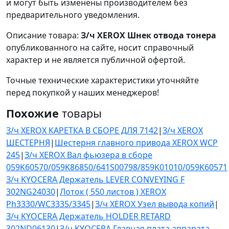
и могут быть изменены производителем без
предварительного уведомления.
Описание товара:
З/ч XEROX Шнек отвода тонера
опубликованного на сайте, носит справочный
характер и не является публичной офертой.
Точные технические характеристики уточняйте
перед покупкой у наших менеджеров!
Похожие
товары
З/ч XEROX КАРЕТКА В СБОРЕ ДЛЯ 7142
|
З/ч XEROX
ШЕСТЕРНЯ
|
Шестерня главного привода XEROX WCP
245
|
З/ч XEROX Вал фьюзера в сборе
059K60570/059K86850/641S00798/859K01010/059K60571
З/ч KYOCERA Держатель LEVER CONVEYING F
302NG24030
|
Лоток ( 550 листов ) XEROX
Ph3330/WC3335/3345
|
З/ч XEROX Узел вывода копий
|
З/ч KYOCERA Держатель HOLDER RETARD
302ND06130
|
З/ч KYOCERA Главная плата аппарата