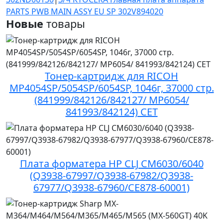
PARTS PWB MAIN ASSY EU SP 302V894020
Новые
товары
Тонер-картридж для RICOH
MP4054SP/5054SP/6054SP, 1046г, 37000 стр.
(841999/842126/842127/ MP6054/
841993/842124) CET
Плата форматера HP CLJ CM6030/6040
(Q3938-67997/Q3938-67982/Q3938-
67977/Q3938-67960/CE878-60001)