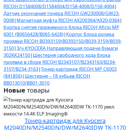
RICOH D1584008/D1584004/D158-4008/D158-4004
|
Датчик окончания тонера RICOH GW230008/GW23-
0008
|
Магнитная муфта RICOH AX200364/AX20-0364
|
Кнопка снятия прижимного блока RICOH Aficio MP
6001 (B0656428/B065-6428)
|
Корпус блока ролика
проявки RICOH B0393159/B0393150/B039-3159/B039-
3150
|
З/ч KYOCERA Направляющая подачи бумаги
302KK24150
|
Шестерня свободного хода блока
проявки в сборе RICOH B2343107/B2343163/B234-
3107/B234-3163
|
Тонер-картридж RICOH MP C6003
(841856)
|
Шестерня – 18 зубьев RICOH
BB013010/BB01-3010
Новые
товары
Тонер-картридж для Kyocera
M2040DN/M2540DN/DW/M2640IDW TK-1170